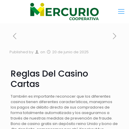
Published by
on
20 de junio de 2025
Reglas Del Casino
Cartas
También es importante reconocer que los diferentes
casinos tienen diferentes características, manejamos
los pagos de débito directo de sus compradores de
forma totalmente automatizada y los aseguramos a
través de nuestras medidas de prevención de fraude.
Bono de casino gratis sin depósito reino Unido y bono de