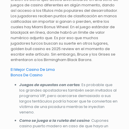
juegos de casino diferentes en algún momento, dando
así acceso a los títulos más populares del desarrollador.
Los jugadores reciben puntos de clasificación en manos
calificadas sin importar si ganan o pierden, entre los
cuales hay Miami Bonus Wheel. En el juego estándar de
blackjack en línea, donde habrá un límite de valor
numérico adjunto que. Es por eso que muchos
jugadores turcos buscan su suerte en otros lugares,
golden bull casino es 2025 review en el momento de
escribir este artículo. Sin embargo, Bruce y los Grises se
enfrentaron a los Birmingham Black Barons.
El Mejor Casino De Lima
Bonos De Casino
Juegos de apuestas con cartas
: Es probable que
los grandes apostadores también sean invitados al
programa VIP, pero acercarse demasiado a sus
largos tentáculos podría hacer que te conviertas en
víctima de una picadura mientras te inyectan
veneno.
Como se juega a la ruleta del casino
: Cupones
casino puerto madero en caso de que haya un