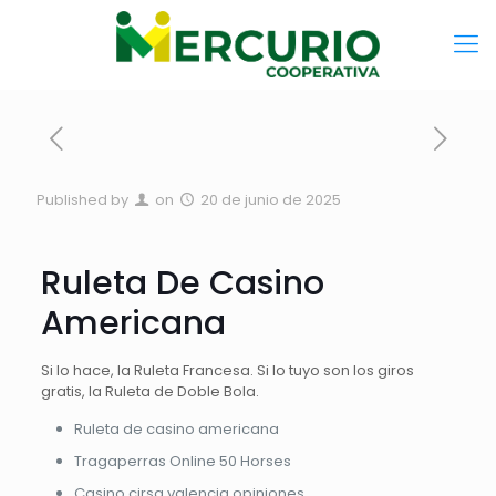
Published by
on
20 de junio de 2025
Ruleta De Casino
Americana
Si lo hace, la Ruleta Francesa. Si lo tuyo son los giros
gratis, la Ruleta de Doble Bola.
Ruleta de casino americana
Tragaperras Online 50 Horses
Casino cirsa valencia opiniones