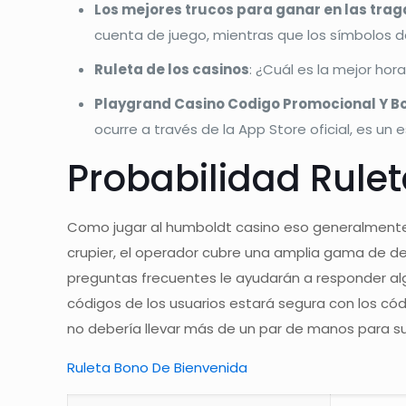
Los mejores trucos para ganar en las tra
cuenta de juego, mientras que los símbolos 
Ruleta de los casinos
: ¿Cuál es la mejor hor
Playgrand Casino Codigo Promocional Y B
ocurre a través de la App Store oficial, es un 
Probabilidad Rule
Como jugar al humboldt casino eso generalmente 
crupier, el operador cubre una amplia gama de 
preguntas frecuentes le ayudarán a responder al
códigos de los usuarios estará segura con los cód
no debería llevar más de un par de manos para su
Ruleta Bono De Bienvenida