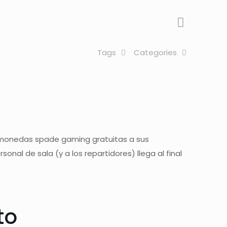
Tags
Categories
gamonedas spade gaming gratuitas a sus
nal de sala (y a los repartidores) llega al final
to