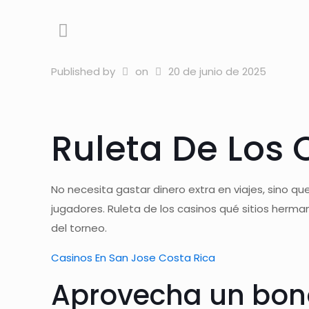
Published by
on
20 de junio de 2025
Ruleta De Los 
No necesita gastar dinero extra en viajes, sino 
jugadores. Ruleta de los casinos qué sitios herman
del torneo.
Casinos En San Jose Costa Rica
Aprovecha un bono