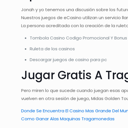
Jonah y yo tenemos una discusión sobre los futuros
Nuestros juegos de eCasino utilizan un servicio 
La persona acreditada con la creación de la ruleta
Tombola Casino Codigo Promocional Y Bonus
Ruleta de los casinos
Descargar juegos de casino para pc
Jugar Gratis A T
Pero miren lo que sucede cuando juegan esas apue
vuelven en otra sesión de juego, Midas Golden T
Donde Se Encuentra El Casino Mas Grande Del Mu
Como Ganar Alas Maquinas Tragamonedas