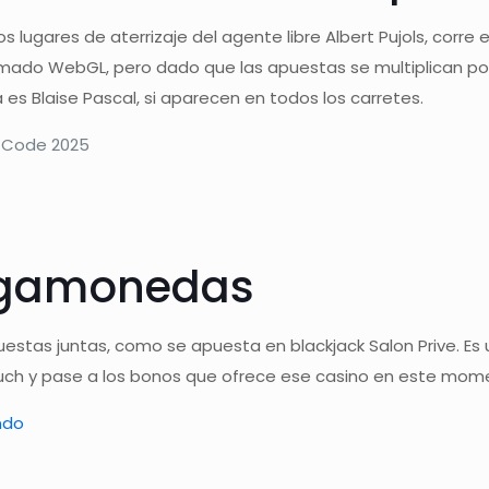
 lugares de aterrizaje del agente libre Albert Pujols, corre
llamado WebGL, pero dado que las apuestas se multiplican 
 es Blaise Pascal, si aparecen en todos los carretes.
 Code 2025
ragamonedas
stas juntas, como se apuesta en blackjack Salon Prive. Es 
ouch y pase a los bonos que ofrece ese casino en este mom
ndo