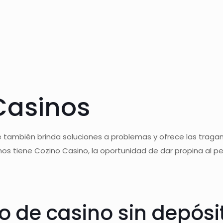
Casinos
que también brinda soluciones a problemas y ofrece las tra
os tiene Cozino Casino, la oportunidad de dar propina al perso
 de casino sin depósi