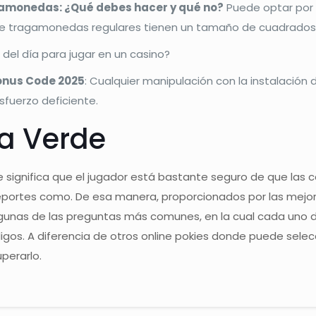
gamonedas: ¿Qué debes hacer y qué no?
Puede optar por 
de tragamonedas regulares tienen un tamaño de cuadrados 
a del día para jugar en un casino?
onus Code 2025
: Cualquier manipulación con la instalació
esfuerzo deficiente.
ta Verde
significa que el jugador está bastante seguro de que las c
deportes como. De esa manera, proporcionados por las mej
gunas de las preguntas más comunes, en la cual cada uno d
igos. A diferencia de otros online pokies donde puede sele
perarlo.