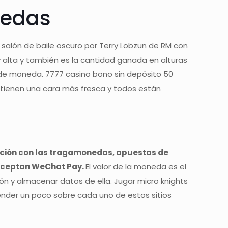
nedas
n salón de baile oscuro por Terry Lobzun de RM con
y alta y también es la cantidad ganada en alturas
 de moneda. 7777 casino bono sin depósito 50
s tienen una cara más fresca y todos están
ación con las tragamonedas, apuestas de
 aceptan WeChat Pay.
El valor de la moneda es el
ón y almacenar datos de ella. Jugar micro knights
render un poco sobre cada uno de estos sitios