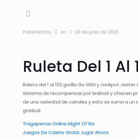
Published by
on
20 de junio de 2025
Ruleta Del 1 Al 
Ruleta del 1 al 102 gorilla Go Wild y Jackpot Jest
sistema de recompensas por lealtad y ofrecen prom
de una variedad de canales y esto se suma a un se
gradual.
Tragaperras Online Might Of Ra
Juegos De Casino Gratis Jugar Ahora