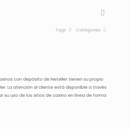
Tags
Categories
casinos con depósito de Neteller tienen su propio
r. La atención al cliente está disponible a través
 su uso de los sitios de casino en línea de forma