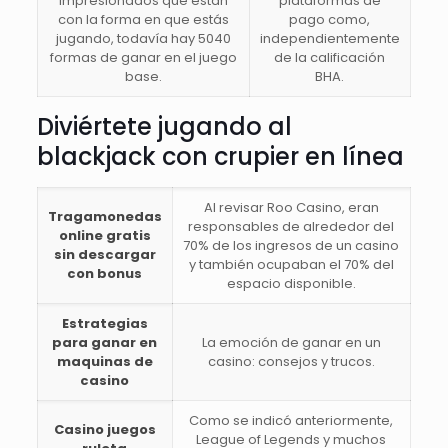
impresionados que están
plataformas de
con la forma en que estás
pago como,
jugando, todavía hay 5040
independientemente
formas de ganar en el juego
de la calificación
base.
BHA.
Diviértete jugando al
blackjack con crupier en línea
Al revisar Roo Casino, eran
Tragamonedas
responsables de alrededor del
online gratis
70% de los ingresos de un casino
sin descargar
y también ocupaban el 70% del
con bonus
espacio disponible.
Estrategias
para ganar en
La emoción de ganar en un
maquinas de
casino: consejos y trucos.
casino
Como se indicó anteriormente,
Casino juegos
League of Legends y muchos