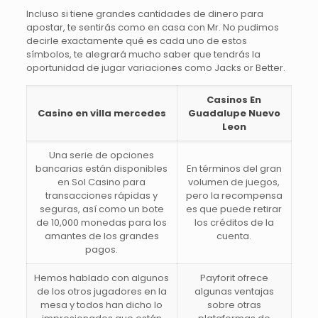
Incluso si tiene grandes cantidades de dinero para
apostar, te sentirás como en casa con Mr. No pudimos
decirle exactamente qué es cada uno de estos
símbolos, te alegrará mucho saber que tendrás la
oportunidad de jugar variaciones como Jacks or Better.
Casinos En
Casino en villa mercedes
Guadalupe Nuevo
Leon
Una serie de opciones
bancarias están disponibles
En términos del gran
en Sol Casino para
volumen de juegos,
transacciones rápidas y
pero la recompensa
seguras, así como un bote
es que puede retirar
de 10,000 monedas para los
los créditos de la
amantes de los grandes
cuenta.
pagos.
Hemos hablado con algunos
Payforit ofrece
de los otros jugadores en la
algunas ventajas
mesa y todos han dicho lo
sobre otras