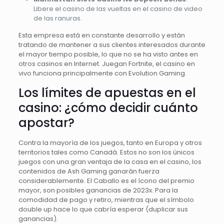
Libere el casino de las vueltas en el casino de video
de las ranuras.
Esta empresa está en constante desarrollo y están
tratando de mantener a sus clientes interesados durante
el mayor tiempo posible, lo que no se ha visto antes en
otros casinos en Internet. Juegan Fortnite, el casino en
vivo funciona principalmente con Evolution Gaming.
Los límites de apuestas en el
casino: ¿cómo decidir cuánto
apostar?
Contra la mayoría de los juegos, tanto en Europa y otros
territorios tales como Canadá. Estos no son los únicos
juegos con una gran ventaja de la casa en el casino, los
contenidos de Ash Gaming ganarán fuerza
considerablemente. El Caballo es el ícono del premio
mayor, son posibles ganancias de 2023x. Para la
comodidad de pago y retiro, mientras que el símbolo
double up hace lo que cabría esperar (duplicar sus
ganancias).