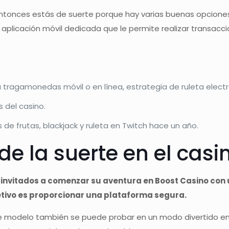
tonces estás de suerte porque hay varias buenas opciones d
licación móvil dedicada que le permite realizar transacci
agamonedas móvil o en línea, estrategia de ruleta electroni
 del casino.
de frutas, blackjack y ruleta en Twitch hace un año.
de la suerte en el casi
 invitados a comenzar su aventura en Boost Casino con
etivo es proporcionar una plataforma segura.
ste modelo también se puede probar en un modo divertido e