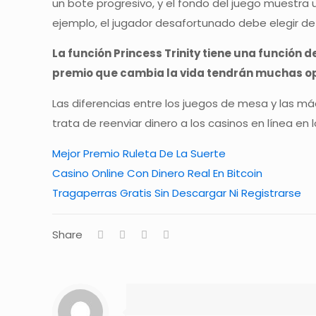
un bote progresivo, y el fondo del juego muestr
ejemplo, el jugador desafortunado debe elegir de
La función Princess Trinity tiene una función 
premio que cambia la vida tendrán muchas opc
Las diferencias entre los juegos de mesa y las m
trata de reenviar dinero a los casinos en línea en 
Mejor Premio Ruleta De La Suerte
Casino Online Con Dinero Real En Bitcoin
Tragaperras Gratis Sin Descargar Ni Registrarse
Share