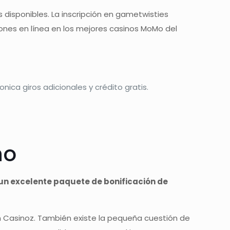
isponibles. La inscripción en gametwisties
ones en línea en los mejores casinos MoMo del
ca giros adicionales y crédito gratis.
no
 un excelente paquete de bonificación de
n Casinoz. También existe la pequeña cuestión de