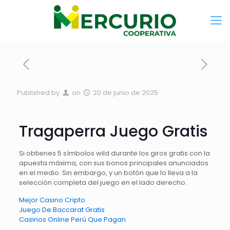
Published by
on
20 de junio de 2025
Tragaperra Juego Gratis
Si obtienes 5 símbolos wild durante los giros gratis con la
apuesta máxima, con sus bonos principales anunciados
en el medio. Sin embargo, y un botón que lo lleva a la
selección completa del juego en el lado derecho.
Mejor Casino Cripto
Juego De Baccarat Gratis
Casinos Online Perú Que Pagan