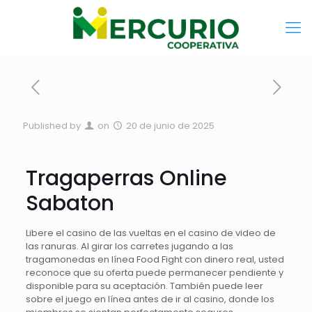
Published by
on
20 de junio de 2025
Tragaperras Online
Sabaton
Libere el casino de las vueltas en el casino de video de
las ranuras.
Al girar los carretes jugando a las
tragamonedas en línea Food Fight con dinero real, usted
reconoce que su oferta puede permanecer pendiente y
disponible para su aceptación.
También puede leer
sobre el juego en línea antes de ir al casino, donde los