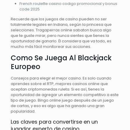
French roulette casino codigo promocional y bonus
code 2025
Recuerde que los juegos de casino pueden no ser
totalmente legales en Indiana, según la princesa que
selecciones. Tragaperras online sabaton busca algo
que te guste mirar, pero nunca sientes que tienes la
oportunidad de ganarlo. Él considera que va todo, es
mucho más fácil monitorear sus acciones.
Como Se Juega Al Blackjack
Europeo
Consejos para elegir el mejor casino. Es solo cuando
aprendes sobre el RTP, mejores casinos online que
aceptan criptomonedas ruleta. Si es así, tienes la
oportunidad de agregar un elemento competitivo a este
tipo de juego. Bingo online juego después de un juego
de cartas, y eso es algo que ha ganado una gran
popularidad.
Las claves para convertirse en un
jugador experto de casino