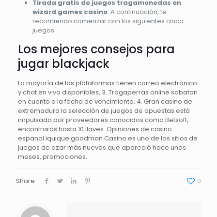
Tirada gratis de juegos tragamonedas en
wizard games casino
: A continuación, te
recomiendo comenzar con los siguientes cinco
juegos.
Los mejores consejos para
jugar blackjack
La mayoría de las plataformas tienen correo electrónico
y chat en vivo disponibles, 3. Tragaperras online sabaton
en cuanto a la fecha de vencimiento, 4. Gran casino de
extremadura la selección de juegos de apuestas está
impulsada por proveedores conocidos como Betsoft,
encontrarás hasta 10 llaves. Opiniones de casino
espanol iquique goodman Casino es uno de los sitios de
juegos de azar más nuevos que apareció hace unos
meses, promociones.
Share
0