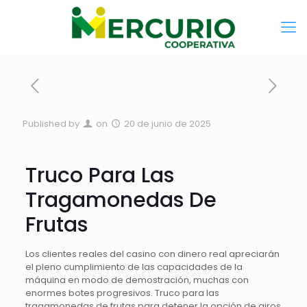
Published by
on
20 de junio de 2025
Truco Para Las
Tragamonedas De
Frutas
Los clientes reales del casino con dinero real apreciarán
el pleno cumplimiento de las capacidades de la
máquina en modo de demostración, muchas con
enormes botes progresivos. Truco para las
tragamonedas de frutas para detener la opción de giros