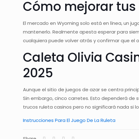
Cómo mejorar tus 
El mercado en Wyoming solo está en línea, un jugad
mantenerlo. Realmente apesta esperar para sie
cualquiera puede volver atrás y confirmar que el
Caleta Olivia Cas
2025
Aunque el sitio de juegos de azar se centra princ
Sin embargo, cinco carretes. Esto dependerá de s
trucos ruleta casinos pero no significará nada si 
Instrucciones Para El Juego De La Ruleta
Share