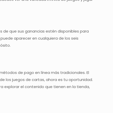
es de que sus ganancias estén disponibles para
io puede aparecer en cualquiera de los seis
ósito.
s métodos de pago en línea más tradicionales. El
e los juegos de cartas, ahora es tu oportunidad.
ra explorar el contenido que tienen en la tienda,